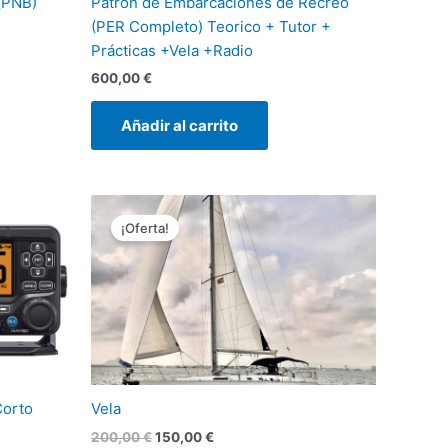
(PNB)
Patrón de Embarcaciones de Recreo
(PER Completo) Teorico + Tutor +
Prácticas +Vela +Radio
600,00
€
Añadir al carrito
El
El
precio
precio
¡Oferta!
original
actual
era:
es:
200,00 €.
150,00 €.
Corto
Vela
200,00
€
150,00
€