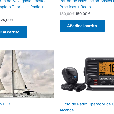
rón de Navegación Básica
Patrón de Navegación Básica 
pleto Teorico + Radio +
Prácticas + Radio
180,00
€
150,00
€
225,00
€
Añadir al carrito
r al carrito
on PER
Curso de Radio Operador de 
Alcance