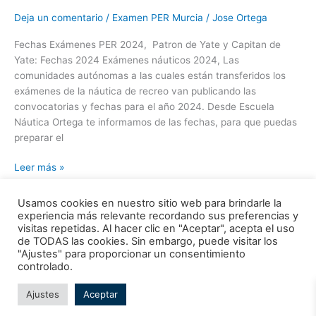
Deja un comentario
/
Examen PER Murcia
/
Jose Ortega
Fechas Exámenes PER 2024, Patron de Yate y Capitan de
Yate: Fechas 2024 Exámenes náuticos 2024, Las
comunidades autónomas a las cuales están transferidos los
exámenes de la náutica de recreo van publicando las
convocatorias y fechas para el año 2024. Desde Escuela
Náutica Ortega te informamos de las fechas, para que puedas
preparar el
Leer más »
Usamos cookies en nuestro sitio web para brindarle la
experiencia más relevante recordando sus preferencias y
visitas repetidas. Al hacer clic en "Aceptar", acepta el uso
de TODAS las cookies. Sin embargo, puede visitar los
"Ajustes" para proporcionar un consentimiento
Todos los derechos © 2026 Escuela Náutica Ortega | Funciona
controlado.
gracias a
Tema Astra para WordPress
Ajustes
Aceptar