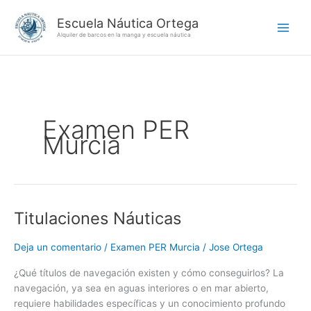
Ir
Escuela Náutica Ortega
al
Alquiler de barcos en la manga y escuela náutica
contenido
Examen PER
Murcia
Titulaciones Náuticas
Titulaciones
Náuticas
Deja un comentario
/
Examen PER Murcia
/
Jose Ortega
¿Qué títulos de navegación existen y cómo conseguirlos? La
navegación, ya sea en aguas interiores o en mar abierto,
requiere habilidades específicas y un conocimiento profundo