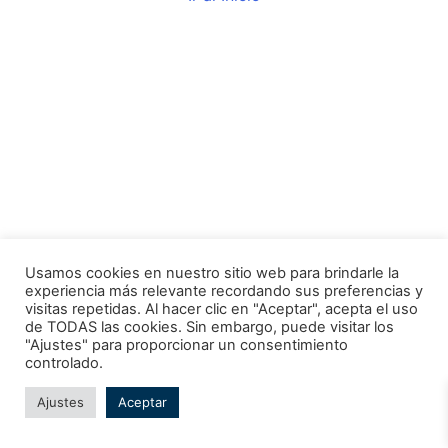
Usamos cookies en nuestro sitio web para brindarle la
experiencia más relevante recordando sus preferencias y
visitas repetidas. Al hacer clic en "Aceptar", acepta el uso
de TODAS las cookies. Sin embargo, puede visitar los
"Ajustes" para proporcionar un consentimiento
Todos los derechos © 2026 Escuela Náutica Ortega | Funciona
controlado.
gracias a
Tema Astra para WordPress
Ajustes
Aceptar