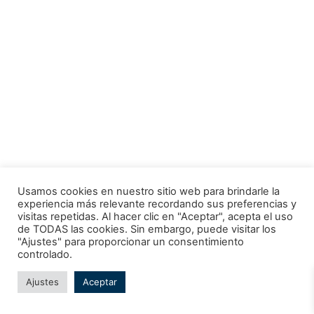
Usamos cookies en nuestro sitio web para brindarle la
experiencia más relevante recordando sus preferencias y
visitas repetidas. Al hacer clic en "Aceptar", acepta el uso
de TODAS las cookies. Sin embargo, puede visitar los
"Ajustes" para proporcionar un consentimiento
Todos los derechos © 2026 Escuela Náutica Ortega | Funciona
controlado.
gracias a
Tema Astra para WordPress
Ajustes
Aceptar