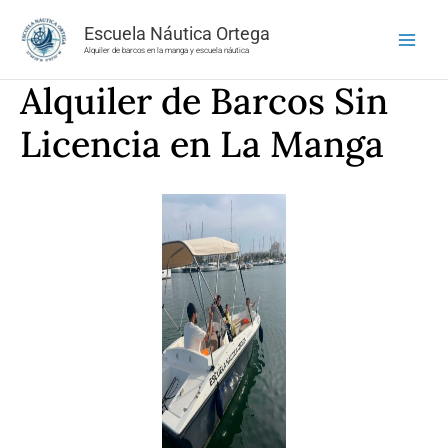
Ir
Escuela Náutica Ortega
al
Alquiler de barcos en la manga y escuela náutica
contenido
Alquiler de Barcos Sin
Licencia en La Manga